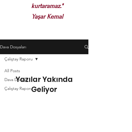
kurtaramaz."
Yaşar Kemal
Dava Dosyaları
Çalıştay Raporu
All Posts
Yazılar Yakında
Dava Dosyası
Geliyor
Çalıştay Raporu
Son Yazılar
Bu blogdaki diğer kategorileri
Raporlar
keşfedin veya daha sonra tekrar
kontrol edin.
Yazılar